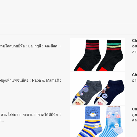
Ch
ี สวมใส่สบายยี่ห้อ : Caiingสี : คละสีสด +
ถุง
ลาย
Ch
ถุงเท้าแฟชั่นยี่ห้อ : Papa & Mamaสี :
อา
Ch
า สวมใส่สบาย ระบายอากาศได้ดียี่ห้อ :
ถุง
...
คล