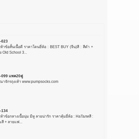
-023
เท้าข้อสั้นเนื้อดี ราคาโดนยี่ห้อ : BEST BUY (จีน)สี : สีดำ +
 Old School 3...
-099 แพค20คู่
ณาจักรถุงเท้า www.pumpsocks.com
-134
เท้าข้อกลางเนื้อนุ่ม มีหู ลายน่ารัก ราคาคุ้มยี่ห้อ : НаТалиสี :
ะสี + ลายแฟ...