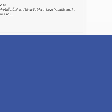
-148
เท้าข้อสั้นเนื้อดี สวมใส่กระชับยี่ห้อ : I Love Papa&Mamaสี :
ข้ม + ลาย...