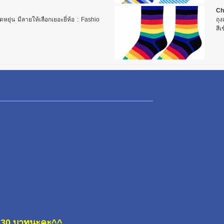
Ch
ยืดหยุ่น มีลายให้เลือกเยอะยี่ห้อ : Fashio
ถุง
สีเ
ละ 30 บาทนะคะ^^