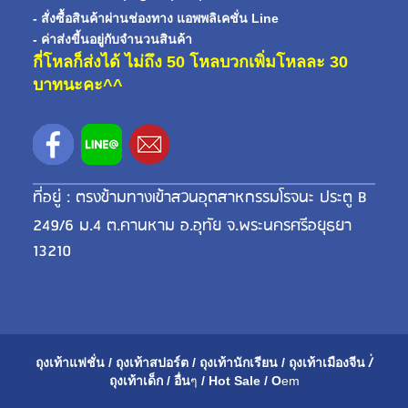
- สั่งซื้อสินค้าผ่านช่องทาง แอพพลิเคชั่น Line
- ค่าส่งขี้นอยู่กับจำนวนสินค้า
กี่โหลก็ส่งได้ ไม่ถึง 50 โหลบวกเพิ่มโหลละ 30
บาทนะคะ^^
ที่อยู่ : ตรงข้ามทางเข้าสวนอุตสาหกรรมโรจนะ ประตู B
249/6 ม.4 ต.คานหาม อ.อุทัย จ.พระนครศรีอยุธยา
13210
ถุงเท้าแฟชั่น
/
ถุงเท้าสปอร์ต
/
ถุงเท้านักเรียน
/
ถุงเท้าเมือ
งจีน
/่
ถุงเท้าเด็ก
/
อื่น
ๆ
/
Hot Sale
/
O
em