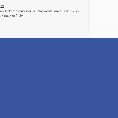
112
-Sockoroลายแฟชั่นยี่ห้อ : Sockoroสี : คละสีบรรจุ : 12 คู่ /
ะสี คละลาย ในโห...