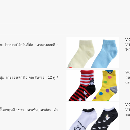
V-
้าย ใส่สบายไร้กลิ่นยี่ห้อ : งานส่งออกสี :
V-T
ใน
V-
ตุ่ม ลายรองเท้าสี : คละสีบรรจุ : 12 คู่ /
ถุ
บรร
V-
อสั้นตาตุ่มสี : ขาว, เทาเข้ม, เทาอ่อน, ดำ
V-
ขน