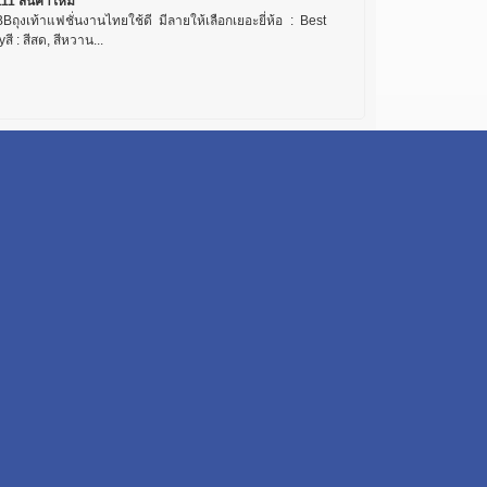
11 สินค้าใหม่
Bถุงเท้าแฟชั่นงานไทยใช้ดี มีลายให้เลือกเยอะยี่ห้อ : Best
สี : สีสด, สีหวาน...