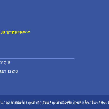
ละ 30 บาทนะคะ^^
ระตู B
ุธยา 13210
่น
/
ถุงเท้าสปอร์ต
/
ถุงเท้านักเรียน
/
ถุงเท้าเมือ
งจีน
/่
ถุงเท้าเด็ก
/
อื่น
ๆ
/
Hot 