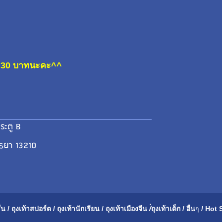
ละ 30 บาทนะคะ^^
ระตู B
ุธยา 13210
่น
/
ถุงเท้าสปอร์ต
/
ถุงเท้านักเรียน
/
ถุงเท้าเมือ
งจีน
/่
ถุงเท้าเด็ก
/
อื่น
ๆ
/
Hot 