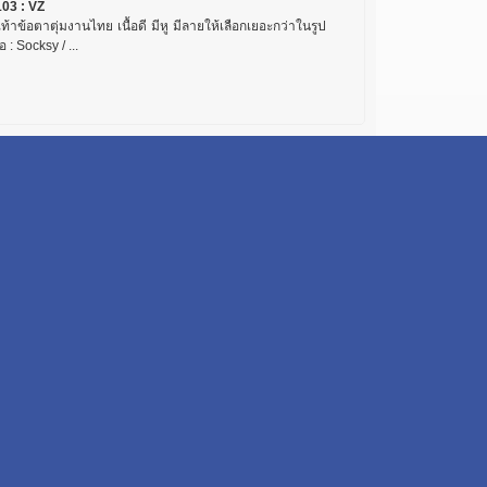
103 : VZ
เท้าข้อตาตุ่มงานไทย เนื้อดี มีหู มีลายให้เลือกเยอะกว่าในรูป
ห้อ : Socksy / ...