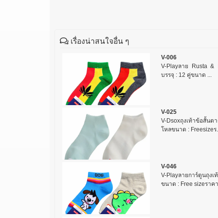
เรื่องน่าสนใจอื่น ๆ
V-006
V-Playลาย Rusta & Mar
บรรจุ : 12 คู่ขนาด ...
V-025
V-Dsoxถุงเท้าข้อสั้นตา
โหลขนาด : Freesizeร.
V-046
V-Playลายการ์ตูนถุงเท้
ขนาด : Free sizeราคา.