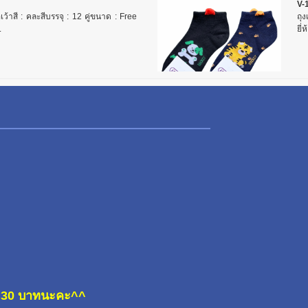
V-
เว้าสี : คละสีบรรจุ : 12 คู่ขนาด : Free
ถุง
.
ยี่
ละ 30 บาทนะคะ^^