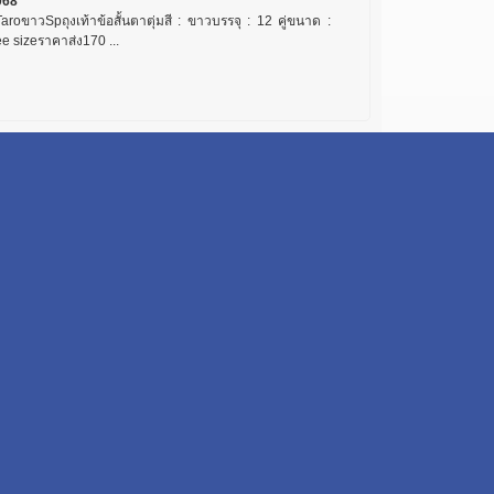
068
aroขาวSpถุงเท้าข้อสั้นตาตุ่มสี : ขาวบรรจุ : 12 คู่ขนาด :
e sizeราคาส่ง170 ...