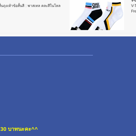
V-
่นถุงเท้าข้อสั้นสี : พาสเทล คละสีในโหล
V-T
Fre
ละ 30 บาทนะคะ^^