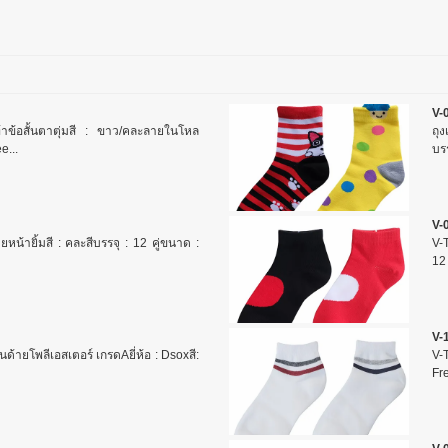
V-
้าข้อสั้นตาตุ่มสี : ขาว/คละลายในโหล
ถุ
e...
บรร
V-
ายหน้ายิ้มสี : คละสีบรรจุ : 12 คู่ขนาด :
V-T
12 
V-
้นด้ายโพลีเอสเตอร์ เกรดAยี่ห้อ : Dsoxสี:
V-T
Fre