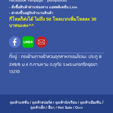
Facebook Fanpage : pumpsocks
- สั่งซื้อสินค้าผ่านช่องทาง แอพพลิเคชั่น Line
- ค่าส่งขี้นอยู่กับจำนวนสินค้า
กี่โหลก็ส่งได้ ไม่ถึง 50 โหลบวกเพิ่มโหลละ 30
บาทนะคะ^^
ที่อยู่ : ตรงข้ามทางเข้าสวนอุตสาหกรรมโรจนะ ประตู B
249/6 ม.4 ต.คานหาม อ.อุทัย จ.พระนครศรีอยุธยา
13210
ถุงเท้าแฟชั่น
/
ถุงเท้าสปอร์ต
/
ถุงเท้านักเรียน
/
ถุงเท้าเมือ
งจีน
/่
ถุงเท้าเด็ก
/
อื่น
ๆ
/
Hot Sale
/
O
em