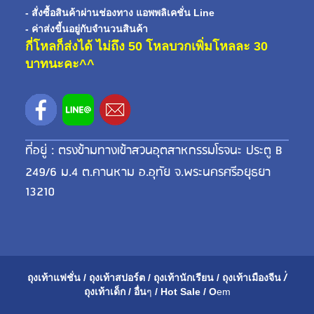
- สั่งซื้อสินค้าผ่านช่องทาง แอพพลิเคชั่น Line
- ค่าส่งขี้นอยู่กับจำนวนสินค้า
กี่โหลก็ส่งได้ ไม่ถึง 50 โหลบวกเพิ่มโหลละ 30
บาทนะคะ^^
ที่อยู่ : ตรงข้ามทางเข้าสวนอุตสาหกรรมโรจนะ ประตู B
249/6 ม.4 ต.คานหาม อ.อุทัย จ.พระนครศรีอยุธยา
13210
ถุงเท้าแฟชั่น
/
ถุงเท้าสปอร์ต
/
ถุงเท้านักเรียน
/
ถุงเท้าเมือ
งจีน
/่
ถุงเท้าเด็ก
/
อื่น
ๆ
/
Hot Sale
/
O
em