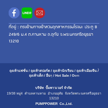
ที่อยู่ : ตรงข้ามทางเข้าสวนอุตสาหกรรมโรจนะ ประตู B
249/6 ม.4 ต.คานหาม อ.อุทัย จ.พระนครศรีอยุธยา
13210
ถุงเท้าแฟชั่น
/
ถุงเท้าสปอร์ต
/
ถุงเท้านักเรียน
/
ถุงเท้าเมือ
งจีน
/่
ถุงเท้าเด็ก
/
อื่น
ๆ
/
Hot Sale
/
O
em
บริษัท ปั๊มพาวเวอร์ จำกัด
19/38 หมู่4 ตำบลคานหาม อำเภออุทัย จังหวัดพระนครศรีอยุธยา
13210
PUMPPOWER Co.,Ltd.