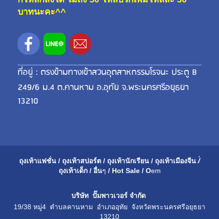
บาทนะคะ^^
ที่อยู่ : ตรงข้ามทางเข้าสวนอุตสาหกรรมโรจนะ ประตู B
249/6 ม.4 ต.คานหาม อ.อุทัย จ.พระนครศรีอยุธยา
13210
ถุงเท้าแฟชั่น
/
ถุงเท้าสปอร์ต
/
ถุงเท้านักเรียน
/
ถุงเท้าเมือ
งจีน
/่
ถุงเท้าเด็ก
/
อื่น
ๆ
/
Hot Sale
/
O
em
บริษัท ปั๊มพาวเวอร์ จำกัด
19/38 หมู่4 ตำบลคานหาม อำเภออุทัย จังหวัดพระนครศรีอยุธยา
13210