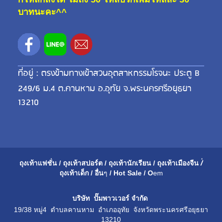
บาทนะคะ^^
ที่อยู่ : ตรงข้ามทางเข้าสวนอุตสาหกรรมโรจนะ ประตู B
249/6 ม.4 ต.คานหาม อ.อุทัย จ.พระนครศรีอยุธยา
13210
ถุงเท้าแฟชั่น
/
ถุงเท้าสปอร์ต
/
ถุงเท้านักเรียน
/
ถุงเท้าเมือ
งจีน
/่
ถุงเท้าเด็ก
/
อื่น
ๆ
/
Hot Sale
/
O
em
บริษัท ปั๊มพาวเวอร์ จำกัด
19/38 หมู่4 ตำบลคานหาม อำเภออุทัย จังหวัดพระนครศรีอยุธยา
13210