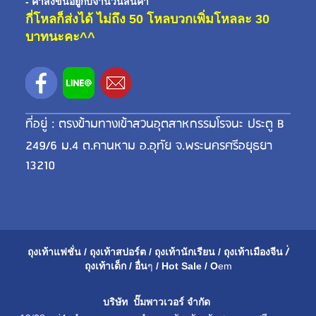
- ค่าส่งขี้นอยู่กับจำนวนสินค้า
กี่โหลก็ส่งได้ ไม่ถึง 50 โหลบวกเพิ่มโหลละ 30
บาทนะคะ^^
ที่อยู่ : ตรงข้ามทางเข้าสวนอุตสาหกรรมโรจนะ ประตู B
249/6 ม.4 ต.คานหาม อ.อุทัย จ.พระนครศรีอยุธยา
13210
ถุงเท้าแฟชั่น
/
ถุงเท้าสปอร์ต
/
ถุงเท้านักเรียน
/
ถุงเท้าเมือ
งจีน
/่
ถุงเท้าเด็ก
/
อื่น
ๆ
/
Hot Sale
/
O
em
บริษัท ปั๊มพาวเวอร์ จำกัด