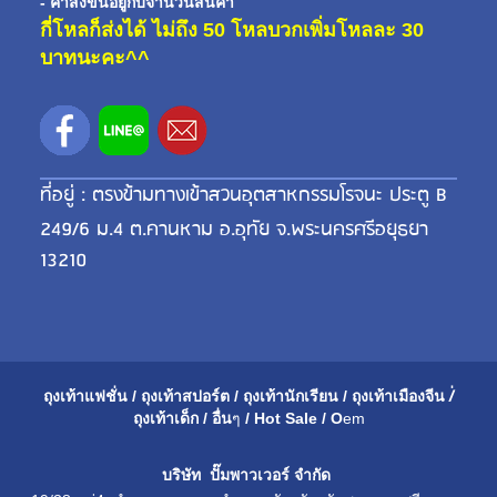
- ค่าส่งขี้นอยู่กับจำนวนสินค้า
กี่โหลก็ส่งได้ ไม่ถึง 50 โหลบวกเพิ่มโหลละ 30
บาทนะคะ^^
ที่อยู่ : ตรงข้ามทางเข้าสวนอุตสาหกรรมโรจนะ ประตู B
249/6 ม.4 ต.คานหาม อ.อุทัย จ.พระนครศรีอยุธยา
13210
ถุงเท้าแฟชั่น
/
ถุงเท้าสปอร์ต
/
ถุงเท้านักเรียน
/
ถุงเท้าเมือ
งจีน
/่
ถุงเท้าเด็ก
/
อื่น
ๆ
/
Hot Sale
/
O
em
บริษัท ปั๊มพาวเวอร์ จำกัด