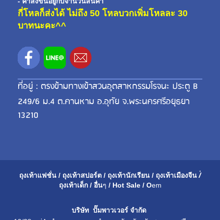
- ค่าส่งขี้นอยู่กับจำนวนสินค้า
กี่โหลก็ส่งได้ ไม่ถึง 50 โหลบวกเพิ่มโหลละ 30
บาทนะคะ^^
ที่อยู่ : ตรงข้ามทางเข้าสวนอุตสาหกรรมโรจนะ ประตู B
249/6 ม.4 ต.คานหาม อ.อุทัย จ.พระนครศรีอยุธยา
13210
ถุงเท้าแฟชั่น
/
ถุงเท้าสปอร์ต
/
ถุงเท้านักเรียน
/
ถุงเท้าเมือ
งจีน
/่
ถุงเท้าเด็ก
/
อื่น
ๆ
/
Hot Sale
/
O
em
บริษัท ปั๊มพาวเวอร์ จำกัด