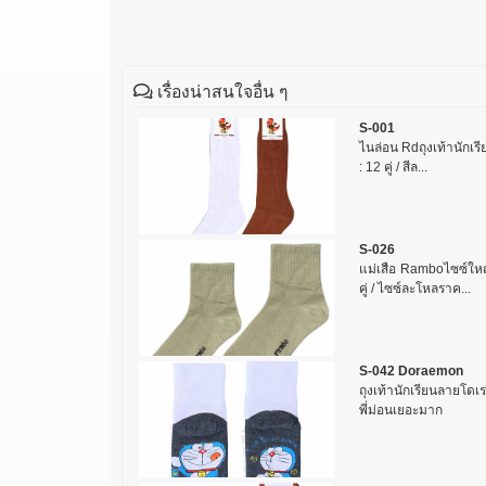
เรื่องน่าสนใจอื่น ๆ
S-001
ไนล่อน Rdถุงเท้านักเรี
: 12 คู่ / สีล...
S-026
แม่เสือ Ramboไซซ์ใหญ่ 
คู่ / ไซซ์ละโหลราค...
S-042 Doraemon
ถุงเท้านักเรียนลายโดเ
พี่ม่อนเยอะมาก