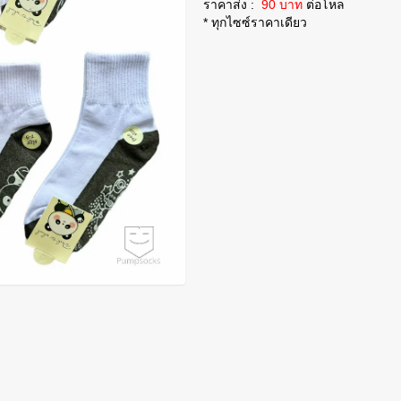
ราคาส่ง :
90 บาท
ต่อโหล
* ทุกไซซ์ราคาเดียว