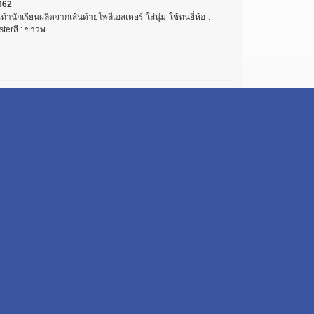
062
เท้านักเรียนผลิตจากเส้นด้ายโพลีเอสเตอร์ ใส่นุ่ม ใช้ทนยี่ห้อ :
terสี : ขาวพ...