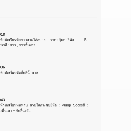
018
งเท้านักเรียนข้อยาวสวมใส่สบาย ราคาคุ้มค่ายี่ห้อ : B-
ksสี : ขาว , ขาวพื้นเทา...
036
เท้านักเรียนขัอสั้นสีน้ำตาล
043
งเท้านักเรียนทนทาน สวมใส่กระชับยี่ห้อ : Pump Socksสี :
พื้นเทา + กันลื่นรหั...