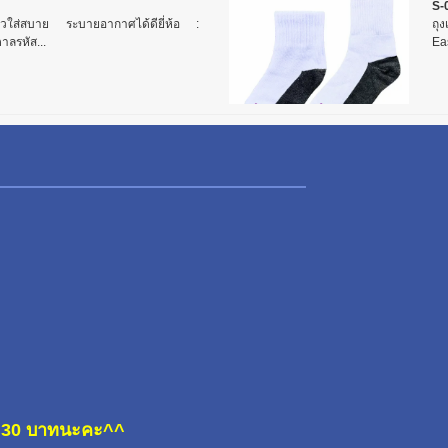
S-
ยาวใส่สบาย ระบายอากาศได้ดียี่ห้อ :
ถุง
าลรหัส...
Eas
ละ 30 บาทนะคะ^^