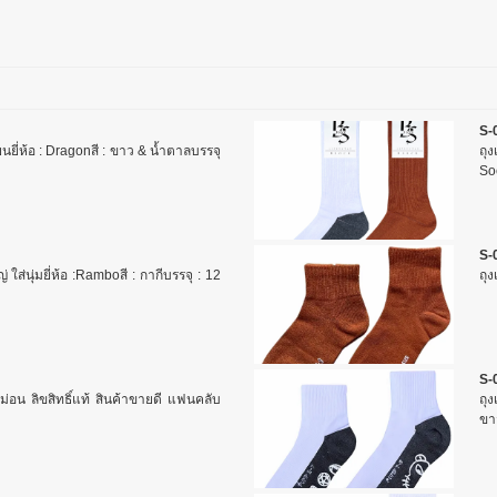
S-
ยนยี่ห้อ : Dragonสี : ขาว & น้ำตาลบรรจุ
ถุ
Soc
S-
ใส่นุ่มยี่ห้อ :Ramboสี : กากีบรรจุ : 12
ถุง
S-
รม่อน ลิขสิทธิ์แท้ สินค้าขายดี แฟนคลับ
ถุ
ขาว