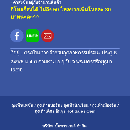
- ค่าส่งขี้นอยู่กับจำนวนสินค้า
กี่โหลก็ส่งได้ ไม่ถึง 50 โหลบวกเพิ่มโหลละ 30
บาทนะคะ^^
ที่อยู่ : ตรงข้ามทางเข้าสวนอุตสาหกรรมโรจนะ ประตู B
249/6 ม.4 ต.คานหาม อ.อุทัย จ.พระนครศรีอยุธยา
13210
ถุงเท้าแฟชั่น
/
ถุงเท้าสปอร์ต
/
ถุงเท้านักเรียน
/
ถุงเท้าเมือ
งจีน
/่
ถุงเท้าเด็ก
/
อื่น
ๆ
/
Hot Sale
/
O
em
บริษัท ปั๊มพาวเวอร์ จำกัด