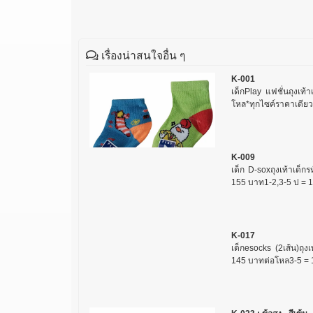
เรื่องน่าสนใจอื่น ๆ
K-001
เด็กPlay แฟชั่นถุงเท
โหล*ทุกไซค์ราคาเดียว
K-009
เด็ก D-soxถุงเท้าเด็ก
155 บาท1-2,3-5 ป = 1
K-017
เด็กesocks (2เส้น)ถุง
145 บาทต่อโหล3-5 = 1