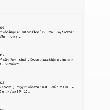
002
เท้าเด็กใส่นุ่ม ระบายอากาศได้ดี ใช้ทนยี่ห้อ : Play Socksสี :
สีหวานบรรจุ :...
012
งเท้าเด็กผลิตจากเส้นด้าย Cotton เกรดเอใส่นุ่ม ระบายอากาศ
ดีมียางกันลื่น***มี...
018
็ก esocks (3เส้น)ถุงเท้าเด็กรหัส : K-018ไซค์ : ราคา0-3 =
5 บาทต่อโหล3-5 = 15...