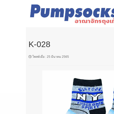
K-028
โพสต์เมื่อ
:
25 มีนาคม 2565