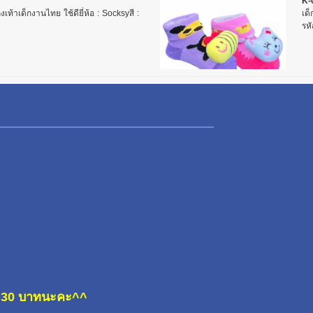
K-
ุงเท้าเด็กงานไทย ใช้ดียี่ห้อ : Socksyสี :
เด็
รห
ละ 30 บาทนะคะ^^