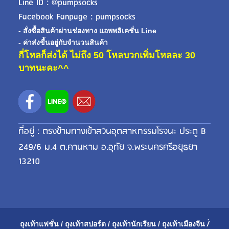
Line ID : @pumpsocks
Facebook Fanpage : pumpsocks
- สั่งซื้อสินค้าผ่านช่องทาง แอพพลิเคชั่น Line
- ค่าส่งขี้นอยู่กับจำนวนสินค้า
กี่โหลก็ส่งได้ ไม่ถึง 50 โหลบวกเพิ่มโหลละ 30
บาทนะคะ^^
ที่อยู่ : ตรงข้ามทางเข้าสวนอุตสาหกรรมโรจนะ ประตู B
249/6 ม.4 ต.คานหาม อ.อุทัย จ.พระนครศรีอยุธยา
13210
ถุงเท้าแฟชั่น
/
ถุงเท้าสปอร์ต
/
ถุงเท้านักเรียน
/
ถุงเท้าเมือ
งจีน
/่