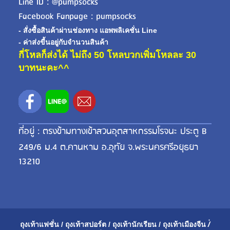
Line ID : @pumpsocks
Facebook Fanpage : pumpsocks
- สั่งซื้อสินค้าผ่านช่องทาง แอพพลิเคชั่น Line
- ค่าส่งขี้นอยู่กับจำนวนสินค้า
กี่โหลก็ส่งได้ ไม่ถึง 50 โหลบวกเพิ่มโหลละ 30
บาทนะคะ^^
ที่อยู่ : ตรงข้ามทางเข้าสวนอุตสาหกรรมโรจนะ ประตู B
249/6 ม.4 ต.คานหาม อ.อุทัย จ.พระนครศรีอยุธยา
13210
ถุงเท้าแฟชั่น
/
ถุงเท้าสปอร์ต
/
ถุงเท้านักเรียน
/
ถุงเท้าเมือ
งจีน
/่