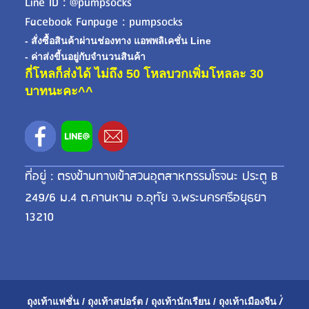
Line ID : @pumpsocks
Facebook Fanpage : pumpsocks
- สั่งซื้อสินค้าผ่านช่องทาง แอพพลิเคชั่น Line
- ค่าส่งขี้นอยู่กับจำนวนสินค้า
กี่โหลก็ส่งได้ ไม่ถึง 50 โหลบวกเพิ่มโหลละ 30
บาทนะคะ^^
ที่อยู่ : ตรงข้ามทางเข้าสวนอุตสาหกรรมโรจนะ ประตู B
249/6 ม.4 ต.คานหาม อ.อุทัย จ.พระนครศรีอยุธยา
13210
ถุงเท้าแฟชั่น
/
ถุงเท้าสปอร์ต
/
ถุงเท้านักเรียน
/
ถุงเท้าเมือ
งจีน
/่