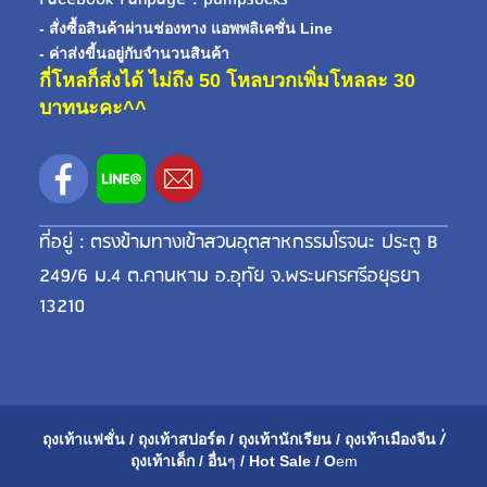
- สั่งซื้อสินค้าผ่านช่องทาง แอพพลิเคชั่น Line
- ค่าส่งขี้นอยู่กับจำนวนสินค้า
กี่โหลก็ส่งได้ ไม่ถึง 50 โหลบวกเพิ่มโหลละ 30
บาทนะคะ^^
ที่อยู่ : ตรงข้ามทางเข้าสวนอุตสาหกรรมโรจนะ ประตู B
249/6 ม.4 ต.คานหาม อ.อุทัย จ.พระนครศรีอยุธยา
13210
ถุงเท้าแฟชั่น
/
ถุงเท้าสปอร์ต
/
ถุงเท้านักเรียน
/
ถุงเท้าเมือ
งจีน
/่
ถุงเท้าเด็ก
/
อื่น
ๆ
/
Hot Sale
/
O
em