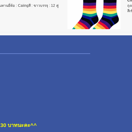
Ch
ทานยี่ห้อ : Caiingสี : ขาวบรรจุ : 12 คู่
ถุง
สีเ
ละ 30 บาทนะคะ^^