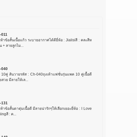
-011
เท้าข้อสั้นเนื้อแก้ว ระบายอากาศได้ดียี่ห้อ : Jialisiสี : คละสีห
น + ลายลูกไม...
-040
10คู่ ส้นวายรหัส : Ch-040ถุงเท้าแฟชั่นรุ่นแพค 10 คู่เนื้อดี
สวย มีลายให้เล...
-131
เท้าข้อสั้นตาตุ่มเนื้อดี มีลายน่ารักๆให้เลือกเยอะยี่ห้อ : I Love
ingสี : ค...