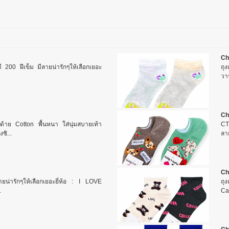
Ch
้อดี 200 ฝีเข็ม มีลายน่ารักๆให้เลือกเยอะ
ถุง
วา
Ch
นด้าย Cotton พื้นหนา ใส่นุ่มสบายเท้า
CT 
ซิ...
ลาย
Ch
มีลายน่ารักๆให้เลือกเยอะยี่ห้อ : I LOVE
ถุง
.
Cai