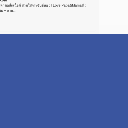
-148
เท้าข้อสั้นเนื้อดี สวมใส่กระชับยี่ห้อ : I Love Papa&Mamaสี :
ข้ม + ลาย...