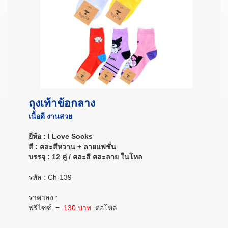
ถุงเท้าข้อกลาง
เนื้อดี งานสวย
ยี่ห้อ : I Love Socks
สี : คละสีหวาน + ลายแฟชั่น
บรรจุ : 12 คู่ / คละสี คละลาย ในโหล
รหัส : Ch-139
ราคาส่ง :
ฟรีไซซ์
=
130 บาท
ต่อโหล