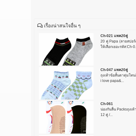
เรื่องน่าสนใจอื่น ๆ
Ch-021 แพค20คู่
20 คู่ Papa (ลายสปอร์
ให้เลือกเยอะรหัส:Ch-0.
Ch-047 แพค20คู่
ถุงเท้าข้อสั้นตาตุ่มโทน
i love papa&...
Ch-061
น่องกันลื่น Packsถุงเท้า
12 คู่ /...