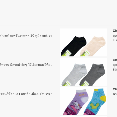
Ch
ต)ถุงเท้าแฟชั่นรุ่นแพค 20 คู่มีลายสวยๆ
ถุง
..
I L
Ch
สีหวาน มีลายน่ารักๆ ให้เลือกเยอะยี่ห้อ :
ถุ
ยี่
Ch
ซ่อนยี่ห้อ : La Parisสี : เนื้อ & ดำบรรจุ :
ตา