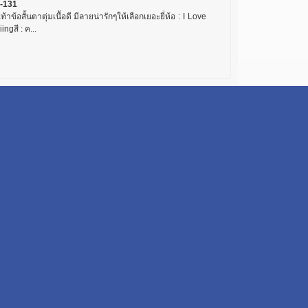
-131
เท้าข้อสั้นตาตุ่มเนื้อดี มีลายน่ารักๆให้เลือกเยอะยี่ห้อ : I Love
ingสี : ค...