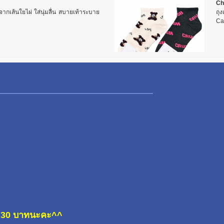
Ch
ิตจากเส้นใยไผ่ ใส่นุ่มลื่น สบายเท้าระบาย
ถุง
Cai
ละ 30 บาทนะคะ^^