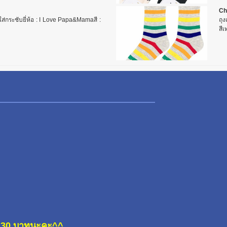
Ch
วมใส่กระชับยี่ห้อ : I Love Papa&Mamaสี :
ถุง
สีเ
ละ 30 บาทนะคะ^^