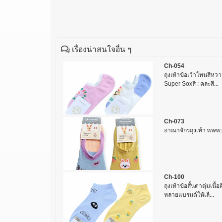
เรื่องน่าสนใจอื่น ๆ
Ch-054
ถุงเท้าข้อเว้าโทนสีหวา
Super Soxสี : คละสี...
Ch-073
อาณาจักรถุงเท้า ww
Ch-100
ถุงเท้าข้อสั้นตาตุ่มเนื
หลายแบรนด์ให้เลื...