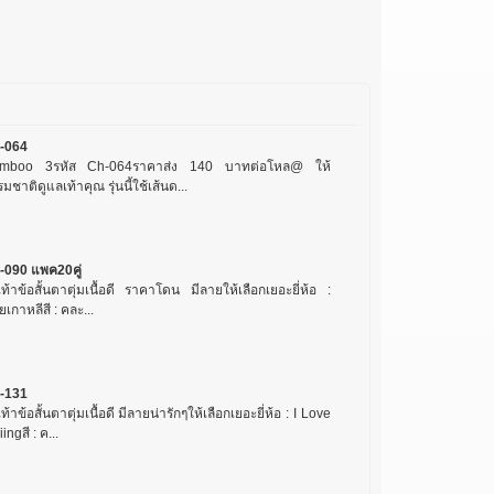
-064
mboo 3รหัส Ch-064ราคาส่ง 140 บาทต่อโหล@ ให้
มชาติดูแลเท้าคุณ รุ่นนี้ใช้เส้นด...
-090 แพค20คู่
เท้าข้อสั้นตาตุ่มเนื้อดี ราคาโดน มีลายให้เลือกเยอะยี่ห้อ :
ยเกาหลีสี : คละ...
-131
เท้าข้อสั้นตาตุ่มเนื้อดี มีลายน่ารักๆให้เลือกเยอะยี่ห้อ : I Love
ingสี : ค...