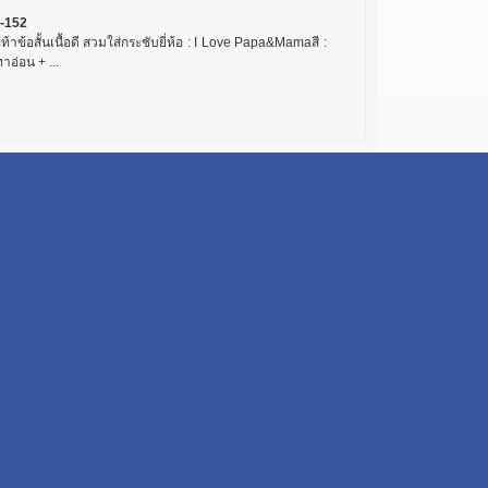
-152
เท้าข้อสั้นเนื้อดี สวมใส่กระชับยี่ห้อ : I Love Papa&Mamaสี :
ทาอ่อน + ...