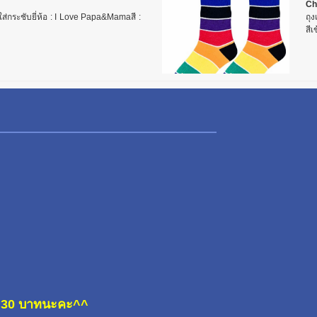
Ch
วมใส่กระชับยี่ห้อ : I Love Papa&Mamaสี :
ถุง
สีเ
ละ 30 บาทนะคะ^^