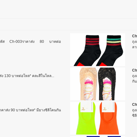
Ch
ชูส์รหัส Ch-003ราคาส่ง 80 บาทต่อ
ถุง
ลาย
Ch
ส่ง 130 บาทต่อโหล* คละสีในโหล...
ถุง
กัน
Ch
าคาส่ง 90 บาทต่อโหล* มียางซิลิโคนกัน
ถุง
ซิล