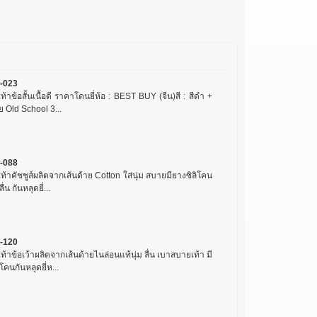
-023
เท้าข้อสั้นเนื้อดี ราคาโดนยี่ห้อ : BEST BUY (จีน)สี : สีดำ +
 Old School 3...
-088
เท้าคัชชูส์ผลิตจากเส้นด้าย Cotton ใส่นุ่ม สบายมียางซิลิโคน
ลื่น กันหลุดยี่...
-120
เท้าข้อเว้าผลิตจากเส้นด้ายไนล่อนแท้นุ่ม ลื่น เบาสบายเท้า มี
ิโคนกันหลุดยี่ห...