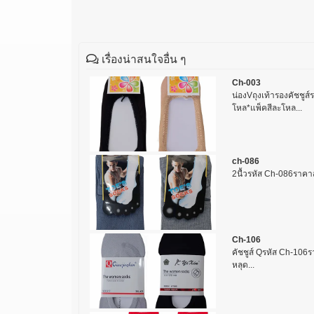
เรื่องน่าสนใจอื่น ๆ
Ch-003
น่องVถุงเท้ารองคัช
โหล*แพ็คสีละโหล...
ch-086
2นื้วรหัส Ch-086ราคา
Ch-106
คัชชูส์ Qรหัส Ch-106ร
หลุด...