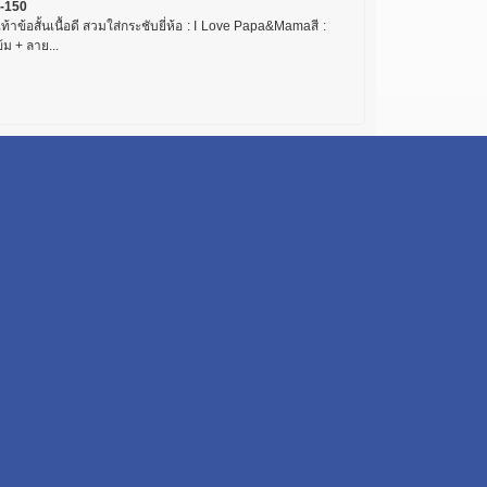
-150
เท้าข้อสั้นเนื้อดี สวมใส่กระชับยี่ห้อ : I Love Papa&Mamaสี :
ข้ม + ลาย...