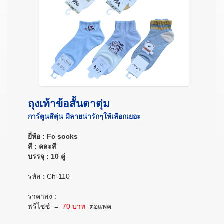
ถุงเท้าข้อสั้นตาตุ่ม
การ์ตูนสีตุ่น มีลายน่ารักๆให้เลือกเยอะ
ยี่ห้อ : Fc socks
สี : คละสี
บรรจุ : 10 คู่
รหัส : Ch-110
ราคาส่ง :
ฟรีไซซ์
=
70 บาท
ต่อแพค