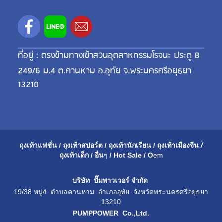
ที่อยู่ : ตรงข้ามทางเข้าสวนอุตสาหกรรมโรจนะ ประตู B
249/6 ม.4 ต.คานหาม อ.อุทัย จ.พระนครศรีอยุธยา
13210
ถุงเท้าแฟชั่น
/
ถุงเท้าสปอร์ต
/
ถุงเท้านักเรียน
/
ถุงเท้าเมือ
งจีน
/่
ถุงเท้าเด็ก
/
อื่น
ๆ
/
Hot Sale
/
O
em
บริษัท ปั๊มพาวเวอร์ จำกัด
19/38 หมู่4 ตำบลคานหาม อำเภออุทัย จังหวัดพระนครศรีอยุธยา
13210
PUMPPOWER Co.,Ltd.