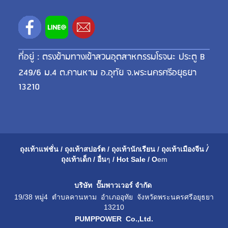
ที่อยู่ : ตรงข้ามทางเข้าสวนอุตสาหกรรมโรจนะ ประตู B
249/6 ม.4 ต.คานหาม อ.อุทัย จ.พระนครศรีอยุธยา
13210
ถุงเท้าแฟชั่น
/
ถุงเท้าสปอร์ต
/
ถุงเท้านักเรียน
/
ถุงเท้าเมือ
งจีน
/่
ถุงเท้าเด็ก
/
อื่น
ๆ
/
Hot Sale
/
O
em
บริษัท ปั๊มพาวเวอร์ จำกัด
19/38 หมู่4 ตำบลคานหาม อำเภออุทัย จังหวัดพระนครศรีอยุธยา
13210
PUMPPOWER Co.,Ltd.