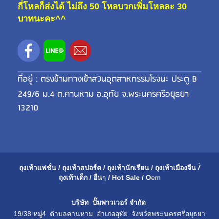
กี่โหลก็ส่งได้ ไม่ถึง 50 โหลบวกเพิ่มโหลละ 30
บาทนะคะ^^
ที่อยู่ : ตรงข้ามทางเข้าสวนอุตสาหกรรมโรจนะ ประตู B
249/6 ม.4 ต.คานหาม อ.อุทัย จ.พระนครศรีอยุธยา
13210
ถุงเท้าแฟชั่น
/
ถุงเท้าสปอร์ต
/
ถุงเท้านักเรียน
/
ถุงเท้าเมือ
งจีน
/่
ถุงเท้าเด็ก
/
อื่น
ๆ
/
Hot Sale
/
O
em
บริษัท ปั๊มพาวเวอร์ จำกัด
19/38 หมู่4 ตำบลคานหาม อำเภออุทัย จังหวัดพระนครศรีอยุธยา