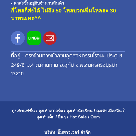
- ค่าส่งขี้นอยู่กับจำนวนสินค้า
กี่โหลก็ส่งได้ ไม่ถึง 50 โหลบวกเพิ่มโหลละ 30
บาทนะคะ^^
ที่อยู่ : ตรงข้ามทางเข้าสวนอุตสาหกรรมโรจนะ ประตู B
249/6 ม.4 ต.คานหาม อ.อุทัย จ.พระนครศรีอยุธยา
13210
ถุงเท้าแฟชั่น
/
ถุงเท้าสปอร์ต
/
ถุงเท้านักเรียน
/
ถุงเท้าเมือ
งจีน
/่
ถุงเท้าเด็ก
/
อื่น
ๆ
/
Hot Sale
/
O
em
บริษัท ปั๊มพาวเวอร์ จำกัด