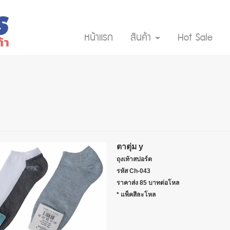
หน้าแรก
สินค้า
Hot Sale
ตาตุ่ม y
ถุงเท้าสปอร์ต
รหัส Ch-043
ราคาส่ง 85 บาทต่อโหล
* แพ็คสีละโหล