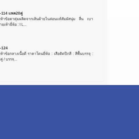
-114 แพค20คู่
เท้าข้อตาตุ่มผลิตจากเส้นด้ายไนล่อนแท้สัมผัสนุ่ม ลื่น เบา
ยเท้ายี่ห้อ : I L...
-124
เท้าข้อกลางเนื้อดี ราคาโดนยี่ห้อ : เสือติดปีกสี : สีพื้นบรรจุ :
คู่ / บรรจ...