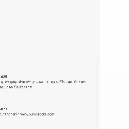
-025
คู่ คัชชูส์ถุงเท้าแฟชั่นรุ่นแพค 10 คู่คละสีในแพค มียางกัน
ุดขนาดฟรีไซซ์ราคาส...
-073
ณาจักรถุงเท้า www.pumpsocks.com