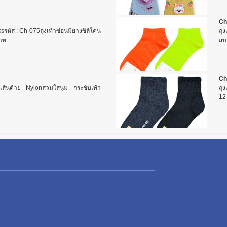
Ch
sรหัส : Ch-075ถุงเท้าซ่อนมียางซิลิโคน
ถุง
ท...
สบา
Ch
กเส้นด้าย Nylonสวมใส่นุ่ม กระชับเท้า
ถุง
12 