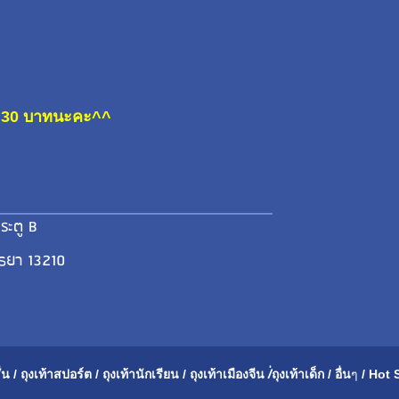
ละ 30 บาทนะคะ^^
ระตู B
ุธยา 13210
่น
/
ถุงเท้าสปอร์ต
/
ถุงเท้านักเรียน
/
ถุงเท้าเมือ
งจีน
/่
ถุงเท้าเด็ก
/
อื่น
ๆ
/
Hot 