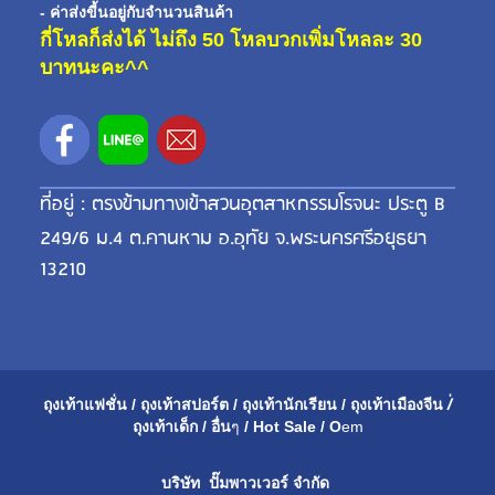
- ค่าส่งขี้นอยู่กับจำนวนสินค้า
กี่โหลก็ส่งได้ ไม่ถึง 50 โหลบวกเพิ่มโหลละ 30
บาทนะคะ^^
ที่อยู่ : ตรงข้ามทางเข้าสวนอุตสาหกรรมโรจนะ ประตู B
249/6 ม.4 ต.คานหาม อ.อุทัย จ.พระนครศรีอยุธยา
13210
ถุงเท้าแฟชั่น
/
ถุงเท้าสปอร์ต
/
ถุงเท้านักเรียน
/
ถุงเท้าเมือ
งจีน
/่
ถุงเท้าเด็ก
/
อื่น
ๆ
/
Hot Sale
/
O
em
บริษัท ปั๊มพาวเวอร์ จำกัด