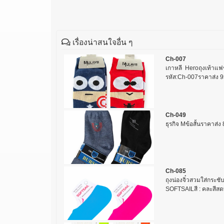
เรื่องน่าสนใจอื่น ๆ
Ch-007
เกาหลี Heroถุงเท้าแฟ
รหัส:Ch-007ราคาส่ง 9
Ch-049
ธุรกิจ Mข้อสั้นราคาส่
Ch-085
ถุงน่องจิ๋วสวมใส่ก
SOFTSAILสี : คละสีสดบร