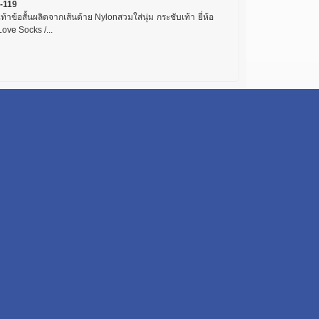
-119
เท้าข้อสั้นผลิตจากเส้นด้าย Nylonสวมใส่นุ่ม กระชับเท้า ยี่ห้อ
 Love Socks /...