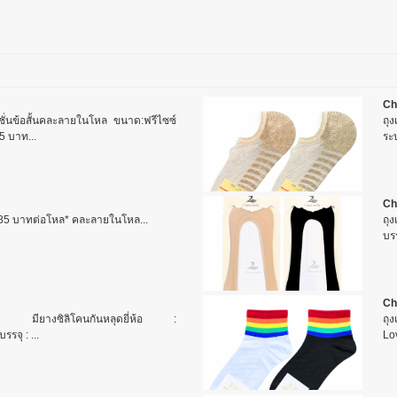
Ch
ชั่นข้อสั้นคละลายในโหล ขนาด:ฟรีไซซ์
ถุ
5 บาท...
ระบ
Ch
ง 85 บาทต่อโหล* คละลายในโหล...
ถุง
บรรจ
Ch
ระชับ มียางซิลิโคนกันหลุดยี่ห้อ :
ถุง
รจุ : ...
Lo