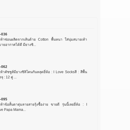
-036
งเท้าซ่อนผลิตจากเส้นด้าย Cotton พื้นหนา ใส่นุ่มสบายเท้า
ายอากาศได้ดี มียางซิ...
-062
เท้าคัชชูส์มียางซิลิโคนกันหลุดยี่ห้อ : I Love Socksสี : สีพื้น
ุ : 12 คู่ ...
-095
เท้าข้อสั้นตาตุ่มลายสายรุ้งซื้อง่าย ขายดี รุ่นนี้เลยยี่ห้อ : I
ve Papa Mama...