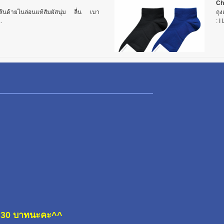
Ch
เส้นด้ายไนล่อนแท้สัมผัสนุ่ม ลื่น เบา
ถุง
.
: I
ละ 30 บาทนะคะ^^