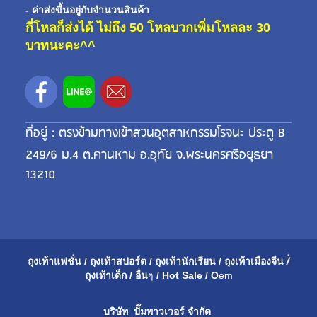
- ค่าส่งขี้นอยู่กับจำนวนสินค้า
กี่โหลก็ส่งได้ ไม่ถึง 50 โหลบวกเพิ่มโหลละ 30
บาทนะคะ^^
ที่อยู่ : ตรงข้ามทางเข้าสวนอุตสาหกรรมโรจนะ ประตู B
249/6 ม.4 ต.คานหาม อ.อุทัย จ.พระนครศรีอยุธยา
13210
ถุงเท้าแฟชั่น
/
ถุงเท้าสปอร์ต
/
ถุงเท้านักเรียน
/
ถุงเท้าเมือ
งจีน
/่
ถุงเท้าเด็ก
/
อื่น
ๆ
/
Hot Sale
/
O
em
บริษัท ปั๊มพาวเวอร์ จำกัด