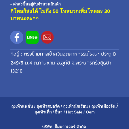
- ค่าส่งขี้นอยู่กับจำนวนสินค้า
กี่โหลก็ส่งได้ ไม่ถึง 50 โหลบวกเพิ่มโหลละ 30
บาทนะคะ^^
ที่อยู่ : ตรงข้ามทางเข้าสวนอุตสาหกรรมโรจนะ ประตู B
249/6 ม.4 ต.คานหาม อ.อุทัย จ.พระนครศรีอยุธยา
13210
ถุงเท้าแฟชั่น
/
ถุงเท้าสปอร์ต
/
ถุงเท้านักเรียน
/
ถุงเท้าเมือ
งจีน
/่
ถุงเท้าเด็ก
/
อื่น
ๆ
/
Hot Sale
/
O
em
บริษัท ปั๊มพาวเวอร์ จำกัด