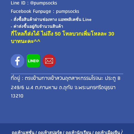
Line ID : @pumpsocks
Facebook Fanpage : pumpsocks
- สั่งซื้อสินค้าผ่านช่องทาง แอพพลิเคชั่น Line
- ค่าส่งขี้นอยู่กับจำนวนสินค้า
กี่โหลก็ส่งได้ ไม่ถึง 50 โหลบวกเพิ่มโหลละ 30
บาทนะคะ^^
ที่อยู่ : ตรงข้ามทางเข้าสวนอุตสาหกรรมโรจนะ ประตู B
249/6 ม.4 ต.คานหาม อ.อุทัย จ.พระนครศรีอยุธยา
13210
ถุงเท้าแฟชั่น
/
ถุงเท้าสปอร์ต
/
ถุงเท้านักเรียน
/
ถุงเท้าเมือ
งจีน
/่