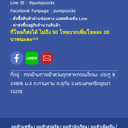
Line ID : @pumpsocks
Facebook Fanpage : pumpsocks
- สั่งซื้อสินค้าผ่านช่องทาง แอพพลิเคชั่น Line
- ค่าส่งขี้นอยู่กับจำนวนสินค้า
กี่โหลก็ส่งได้ ไม่ถึง 50 โหลบวกเพิ่มโหลละ 30
บาทนะคะ^^
ที่อยู่ : ตรงข้ามทางเข้าสวนอุตสาหกรรมโรจนะ ประตู B
249/6 ม.4 ต.คานหาม อ.อุทัย จ.พระนครศรีอยุธยา
13210
ถุงเท้าแฟชั่น
/
ถุงเท้าสปอร์ต
/
ถุงเท้านักเรียน
/
ถุงเท้าเมือ
งจีน
/่