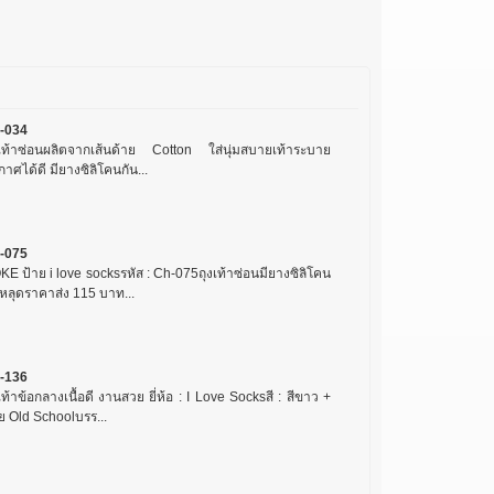
-034
งเท้าซ่อนผลิตจากเส้นด้าย Cotton ใส่นุ่มสบายเท้าระบาย
าศได้ดี มียางซิลิโคนกัน...
-075
KE ป้าย i love socksรหัส : Ch-075ถุงเท้าซ่อนมียางซิลิโคน
นหลุดราคาส่ง 115 บาท...
-136
เท้าข้อกลางเนื้อดี งานสวย ยี่ห้อ : I Love Socksสี : สีขาว +
ย Old Schoolบรร...