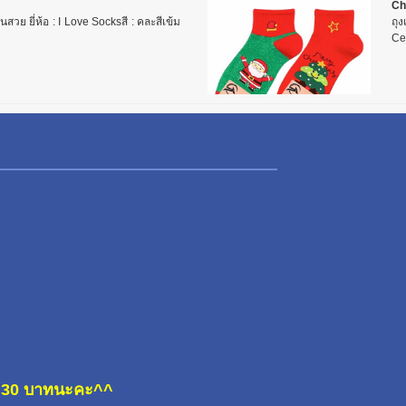
Ch
านสวย ยี่ห้อ : I Love Socksสี : คละสีเข้ม
ถุง
Cen
ละ 30 บาทนะคะ^^