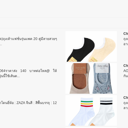
Ch
ต)ถุงเท้าแฟชั่นรุ่นแพค 20 คู่มีลายสวยๆ
ถุ
..
อาก
Ch
064ราคาส่ง 140 บาทต่อโหล@ ให้
AO
นนี้ใช้เส้นด...
กั
Ch
คาโดนยี่ห้อ : ZAZA จีนสี : สีพื้นบรรจุ : 12
ถุง
ลา