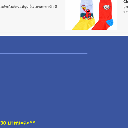
Ch
ส้นด้ายไนล่อนแท้นุ่ม ลื่น เบาสบายเท้า มี
ถุง
วา
ละ 30 บาทนะคะ^^