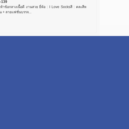
-139
เท้าข้อกลางเนื้อดี งานสวย ยี่ห้อ : I Love Socksสี : คละสีห
น + ลายแฟชั่นบรรจ...