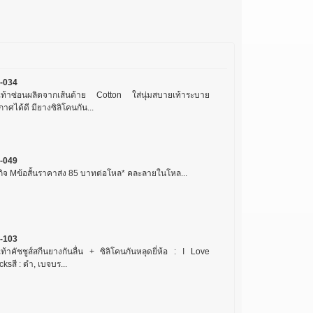
-034
งเท้าซ่อนผลิตจากเส้นด้าย Cotton ใส่นุ่มสบายเท้าระบาย
าศได้ดี มียางซิลิโคนกัน...
-049
รกิจ Mข้อสั้นราคาส่ง 85 บาทต่อโหล* คละลายในโหล...
-103
เท้าคัชชูส์สกีนยางกันลื่น + ซิลิโคนกันหลุดยี่ห้อ : I Love
ksสี : ดำ, เบจบร...