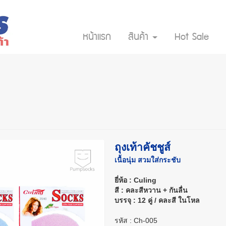
หน้าแรก
สินค้า
Hot Sale
ถุงเท้าคัชชูส์
เนื้อนุ่ม สวมใส่กระชับ
ยี่ห้อ : Culing
สี : คละสีหวาน + กันลื่น
บรรจุ : 12 คู่ / คละสี ในโหล
รหัส : Ch-005