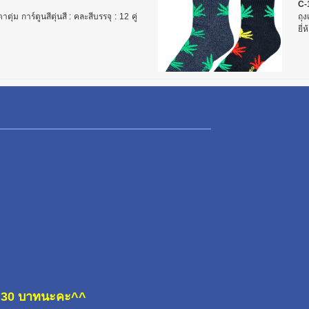
C-
ุ่ม การ์ตูนสีตุ่นสี : คละสีบรรจุ : 12 คู่
ถุง
ยี่
ละ 30 บาทนะคะ^^