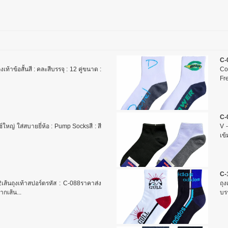
C-
้าข้อสั้นสี : คละสีบรรจุ : 12 คู่ขนาด :
Com
Fre
C-
ไซซ์ใหญ่ ใส่สบายยี่ห้อ : Pump Socksสี : สี
V -
เข้
C-
้นถุงเท้าสปอร์ตรหัส : C-088ราคาส่ง
ถุง
กเส้น...
บรร