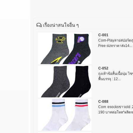
เรื่องน่าสนใจอื่น ๆ
C-001
Com-Playลายสปอร์ตถุงเท
Free sizeราคาส่ง14...
C-052
ถุงเท้าข้อสั้นเนื้อนุ่ม 
พื้นบรรจุ : 12...
C-088
Com esocksขาวold 2เส
190 บาทต่อโหล*ผลิตจา