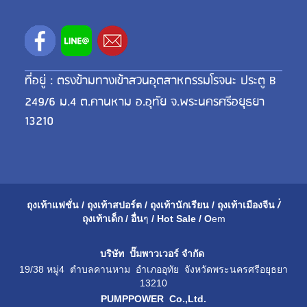
ที่อยู่ : ตรงข้ามทางเข้าสวนอุตสาหกรรมโรจนะ ประตู B
249/6 ม.4 ต.คานหาม อ.อุทัย จ.พระนครศรีอยุธยา
13210
ถุงเท้าแฟชั่น
/
ถุงเท้าสปอร์ต
/
ถุงเท้านักเรียน
/
ถุงเท้าเมือ
งจีน
/่
ถุงเท้าเด็ก
/
อื่น
ๆ
/
Hot Sale
/
O
em
บริษัท ปั๊มพาวเวอร์ จำกัด
19/38 หมู่4 ตำบลคานหาม อำเภออุทัย จังหวัดพระนครศรีอยุธยา
13210
PUMPPOWER Co.,Ltd.