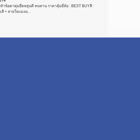
174
เท้าข้อตาตุ่มยืดหยุ่นดี ทนทาน ราคาคุ้มยี่ห้อ : BEST BUYสี :
ะสี + ลายใยแมงม...