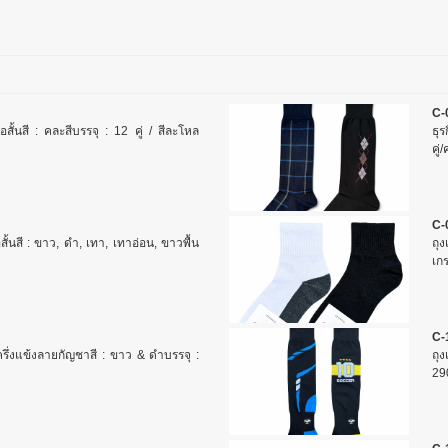
C-
้อสั้นสี : คละสีบรรจุ : 12 คู่ / สีละโหล
ธุร
คู่
C-
สั้นสี : ขาว, ดำ, เทา, เทาอ่อน, ขาวพื้น
ถุ
เกร
C-
รึ่งแข้งลายกัญชาสี : ขาว & ดำบรรจุ :
ถุ
29