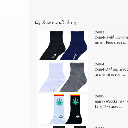
เรื่องน่าสนใจอื่น ๆ
C-002
Com-Playสีพื้นถุงเท้าข
ขนาด : Free sizeรา...
C-064
Com-HDสีพื้นถุงเท้าข้อ
เทา, กรมท่าบรรจุ : ...
C-085
ข้อยาว eSocksถุงเท้าค
12 คู่ / สีละโหลขน...