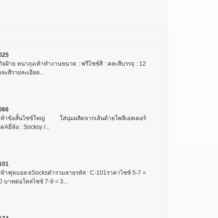
025
กิจฝ้าย หนาถุงเท้าทำงานขนาด : ฟรีไซซ์สี : คละสีบรรจุ : 12
/คละสีรายละเอียด...
066
งเท้าข้อสั้นไซซ์ใหญ่ ใส่นุ่มผลิตจากเส้นด้ายโพลีเอสเตอร์
ดAยี่ห้อ : Socksy /...
101
งเท้าฟุตบอล eSocksดำรวมลายรหัส : C-101ราคาไซซ์ 5-7 =
0 บาทต่อโหลไซซ์ 7-9 = 3...