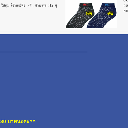
C-
่นุ่ม ใช้ทนยี่ห้อ : -สี : ดำบรรจุ : 12 คู่
ถุง
คล
ละ 30 บาทนะคะ^^