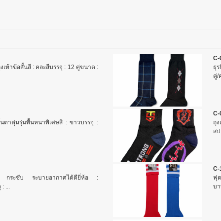
C-
้าข้อสั้นสี : คละสีบรรจุ : 12 คู่ขนาด :
ธุร
คู่
C-
้นตาตุ่มรุ่นพื้นหนาพิเศษสี : ขาวบรรจุ :
ถุง
สปอ
C-
ุ่ม กระชับ ระบายอากาศได้ดียี่ห้อ :
ฟุ
: ...
บา