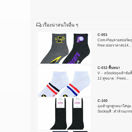
เรื่องน่าสนใจอื่น ๆ
C-001
Com-Playลายสปอร์ตถุงเท
Free sizeราคาส่ง14...
C-032 พื้นหนา
V - eSocksถุงเท้าข้อสั
12 คู่ขนาด : Frees...
C-100
ถุงเท้าลูกฟูกหนาใส่น
Socksyสี : ดำล้วนบรรจุ 