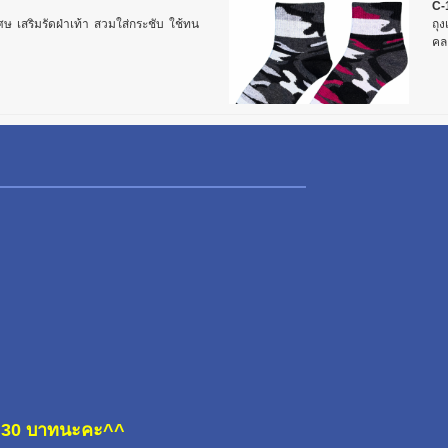
C-
ิเศษ เสริมรัดฝ่าเท้า สวมใส่กระชับ ใช้ทน
ถุง
คล
ละ 30 บาทนะคะ^^