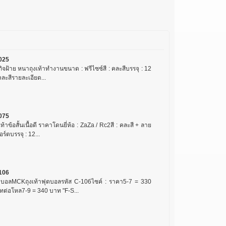
025
กิจฝ้าย หนาถุงเท้าทำงานขนาด : ฟรีไซซ์สี : คละสีบรรจุ : 12
/คละสีรายละเอียด...
075
เท้าข้อสั้นเนื้อดี ราคาโดนยี่ห้อ : ZaZa / Rc2สี : คละสี + ลาย
ร์ตบรรจุ : 12...
106
ตบอลMCKถุงเท้าฟุตบอลรหัส C-106ไซค์ : ราคา5-7 = 330
ทต่อโหล7-9 = 340 บาท "F-S...