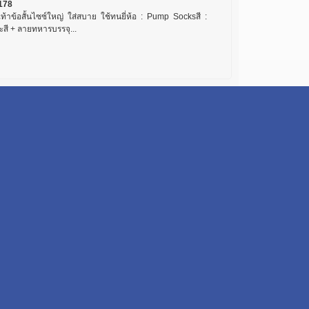
178
เท้าข้อสั้นไซซ์ใหญ่ ใส่สบาย ใช้ทนยี่ห้อ : Pump Socksสี :
ะสี + ลายทหารบรรจุ...