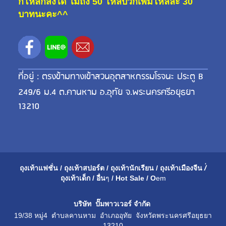
กี่โหลก็ส่งได้ ไม่ถึง 50 โหลบวกเพิ่มโหลละ 30
บาทนะคะ^^
ที่อยู่ : ตรงข้ามทางเข้าสวนอุตสาหกรรมโรจนะ ประตู B
249/6 ม.4 ต.คานหาม อ.อุทัย จ.พระนครศรีอยุธยา
13210
ถุงเท้าแฟชั่น
/
ถุงเท้าสปอร์ต
/
ถุงเท้านักเรียน
/
ถุงเท้าเมือ
งจีน
/่
ถุงเท้าเด็ก
/
อื่น
ๆ
/
Hot Sale
/
O
em
บริษัท ปั๊มพาวเวอร์ จำกัด
19/38 หมู่4 ตำบลคานหาม อำเภออุทัย จังหวัดพระนครศรีอยุธยา
13210