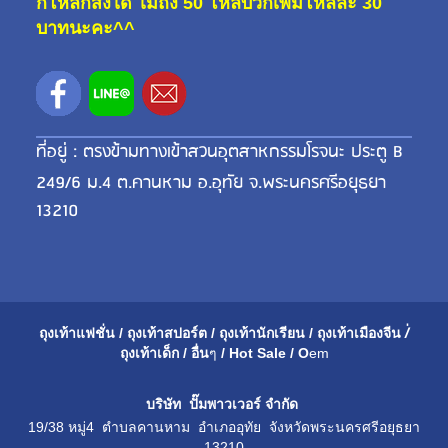
กี่โหลก็ส่งได้ ไม่ถึง 50 โหลบวกเพิ่มโหลละ 30
บาทนะคะ^^
ที่อยู่ : ตรงข้ามทางเข้าสวนอุตสาหกรรมโรจนะ ประตู B
249/6 ม.4 ต.คานหาม อ.อุทัย จ.พระนครศรีอยุธยา
13210
ถุงเท้าแฟชั่น
/
ถุงเท้าสปอร์ต
/
ถุงเท้านักเรียน
/
ถุงเท้าเมือ
งจีน
/่
ถุงเท้าเด็ก
/
อื่น
ๆ
/
Hot Sale
/
O
em
บริษัท ปั๊มพาวเวอร์ จำกัด
19/38 หมู่4 ตำบลคานหาม อำเภออุทัย จังหวัดพระนครศรีอยุธยา
13210