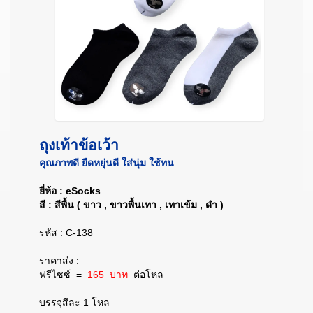
ถุงเท้าข้อเว้า
คุณภาพดี ยืดหยุ่นดี ใส่นุ่ม ใช้ทน
ยี่ห้อ : eSocks
สี : สีพื้น ( ขาว , ขาวพื้นเทา , เทาเข้ม , ดำ )
รหัส : C-138
ราคาส่ง :
ฟรีไซซ์
=
165 บาท
ต่อโหล
บรรจุสีละ 1 โหล