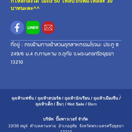
กี่โหลก็ส่งได้ ไม่ถึง 50 โหลบวกเพิ่มโหลละ 30
บาทนะคะ^^
ที่อยู่ : ตรงข้ามทางเข้าสวนอุตสาหกรรมโรจนะ ประตู B
249/6 ม.4 ต.คานหาม อ.อุทัย จ.พระนครศรีอยุธยา
13210
ถุงเท้าแฟชั่น
/
ถุงเท้าสปอร์ต
/
ถุงเท้านักเรียน
/
ถุงเท้าเมือ
งจีน
/่
ถุงเท้าเด็ก
/
อื่น
ๆ
/
Hot Sale
/
O
em
บริษัท ปั๊มพาวเวอร์ จำกัด
19/38 หมู่4 ตำบลคานหาม อำเภออุทัย จังหวัดพระนครศรีอยุธยา
13210