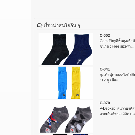
เรื่องน่าสนใจอื่น ๆ
C-002
Com-Playสีพื้นถุงเท้าข
ขนาด : Free sizeรา...
C-041
ถุงเท้าฟุตบอลสไลด์สลับ 
: 12 คู่ / สีละ...
C-070
V-Dsoxsp ส้นวายรหั
จากเส้นด้ายอะคิลิค เกร