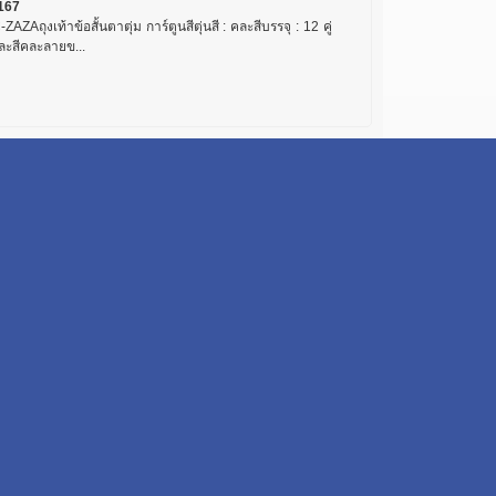
167
ZAZAถุงเท้าข้อสั้นตาตุ่ม การ์ตูนสีตุ่นสี : คละสีบรรจุ : 12 คู่
คละสีคละลายข...