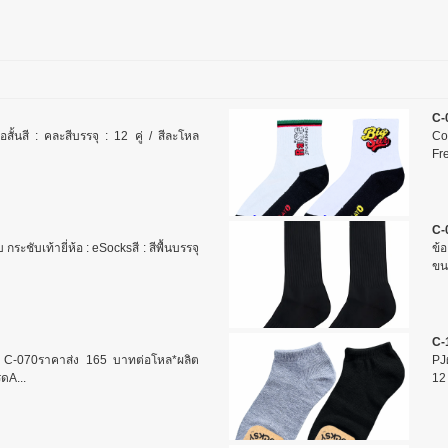
C-
้อสั้นสี : คละสีบรรจุ : 12 คู่ / สีละโหล
Co
Fr
C-
กระชับเท้ายี่ห้อ : eSocksสี : สีพื้นบรรจุ
ข้อ
ขน
C-
ส C-070ราคาส่ง 165 บาทต่อโหล*ผลิต
PJผ
ดA...
12 