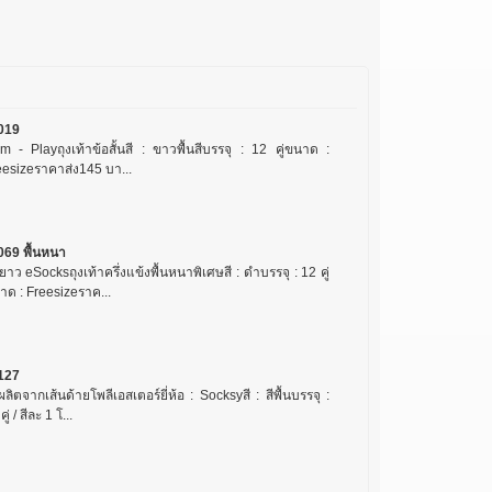
019
m - Playถุงเท้าข้อสั้นสี : ขาวพื้นสีบรรจุ : 12 คู่ขนาด :
eesizeราคาส่ง145 บา...
069 พื้นหนา
ยาว eSocksถุงเท้าครึ่งแข้งพื้นหนาพิเศษสี : ดำบรรจุ : 12 คู่
าด : Freesizeราค...
127
ลิตจากเส้นด้ายโพลีเอสเตอร์ยี่ห้อ : Socksyสี : สีพื้นบรรจุ :
คู่ / สีละ 1 โ...