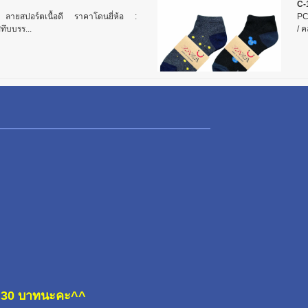
C-
น ลายสปอร์ตเนื้อดี ราคาโดนยี่ห้อ :
PC-
ทึบบรร...
/ 
ละ 30 บาทนะคะ^^